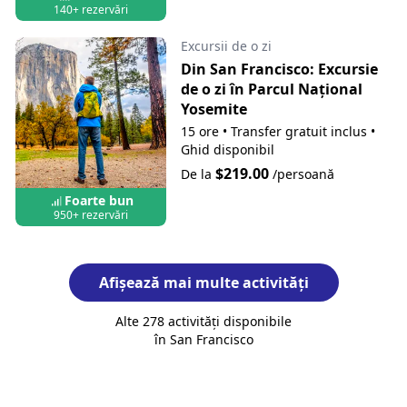
140+ rezervări
Excursii de o zi
Din San Francisco: Excursie
de o zi în Parcul Național
Yosemite
15 ore
•
Transfer gratuit inclus
•
Ghid disponibil
$219.00
De la
/persoană
Foarte bun
950+ rezervări
Afișează mai multe activități
Alte 278 activități disponibile
în San Francisco