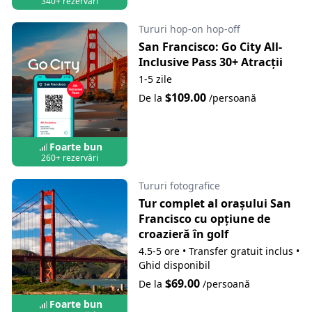
340+ rezervări
Tururi hop-on hop-off
San Francisco: Go City All-
Inclusive Pass 30+ Atracții
1-5 zile
$109.00
De la
/persoană
Foarte bun
260+ rezervări
Tururi fotografice
Tur complet al orașului San
Francisco cu opțiune de
croazieră în golf
4.5-5 ore
•
Transfer gratuit inclus
•
Ghid disponibil
$69.00
De la
/persoană
Foarte bun