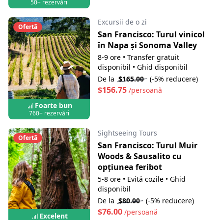
50+ rezervări
Excursii de o zi
Ofertă
San Francisco: Turul vinicol
în Napa și Sonoma Valley
8-9 ore
•
Transfer gratuit
disponibil
•
Ghid disponibil
De la
$165.00
(-5% reducere)
$156.75
/persoană
Foarte bun
760+ rezervări
Sightseeing Tours
Ofertă
San Francisco: Turul Muir
Woods & Sausalito cu
opțiunea feribot
5-8 ore
•
Evită cozile
•
Ghid
disponibil
De la
$80.00
(-5% reducere)
$76.00
/persoană
Excelent