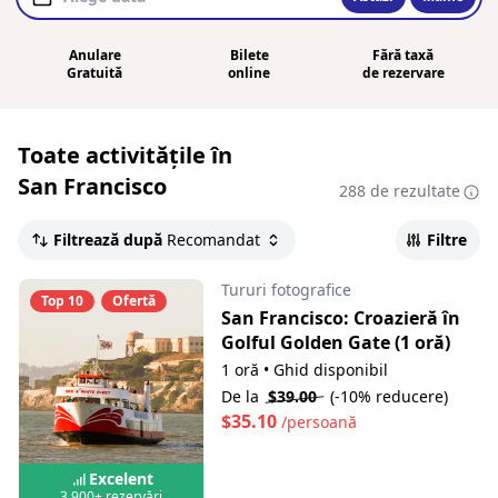
Anulare
Bilete
Fără taxă
Gratuită
online
de rezervare
Toate activitățile în
San Francisco
288 de rezultate
Filtrează după
Recomandat
Filtre
Tururi fotografice
Top 10
Ofertă
San Francisco: Croazieră în
Golful Golden Gate (1 oră)
1 oră
•
Ghid disponibil
De la
$39.00
(-10% reducere)
$35.10
/persoană
Excelent
3,900+ rezervări