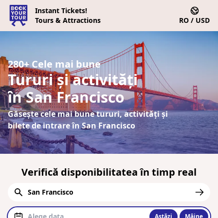
Instant Tickets!
Tours & Attractions
RO / USD
280+ Cele mai bune
Tururi și activități
în San Francisco
Găsește cele mai bune tururi, activități și
bilete de intrare în San Francisco
Verifică disponibilitatea în timp real
Astăzi
Mâine