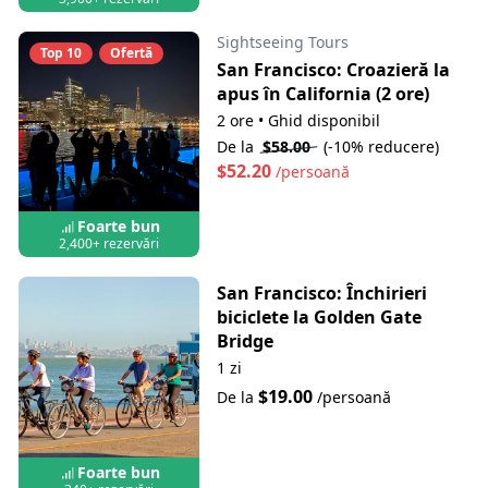
Sightseeing Tours
Top 10
Ofertă
San Francisco: Croazieră la
apus în California (2 ore)
2 ore
•
Ghid disponibil
De la
$58.00
(-10% reducere)
$52.20
/persoană
Foarte bun
2,400+ rezervări
San Francisco: Închirieri
biciclete la Golden Gate
Bridge
1 zi
$19.00
De la
/persoană
Foarte bun