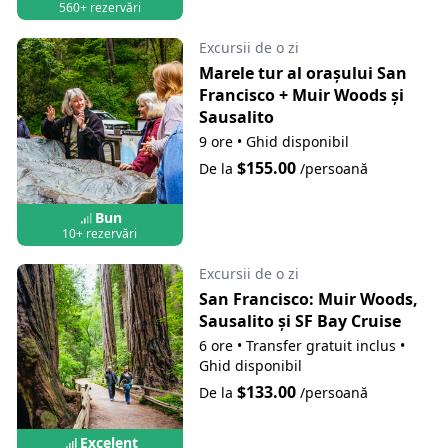
560+ rezervări
Excursii de o zi
Marele tur al orașului San
Francisco + Muir Woods și
Sausalito
9 ore
•
Ghid disponibil
$155.00
De la
/persoană
Bun
10+ rezervări
Excursii de o zi
San Francisco: Muir Woods,
Sausalito și SF Bay Cruise
6 ore
•
Transfer gratuit inclus
•
Ghid disponibil
$133.00
De la
/persoană
Excelent