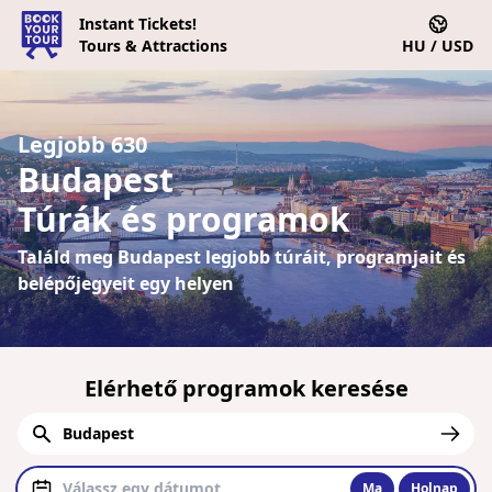
Instant Tickets!
Tours & Attractions
HU / USD
Legjobb 630
Budapest
Túrák és programok
Találd meg Budapest legjobb túráit, programjait és
belépőjegyeit egy helyen
Elérhető programok keresése
Ma
Holnap