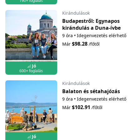
190+ foglalás
Kirándulások
Budapestről: Egynapos
kirándulás a Duna-ívbe
9 óra
•
Idegenvezetés elérhető
$98.28
Már
/főtől
Jó
600+ foglalás
Kirándulások
Balaton és sétahajózás
9 óra
•
Idegenvezetés elérhető
$102.91
Már
/főtől
Jó