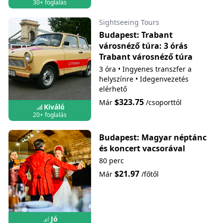
30+ foglalás
Sightseeing Tours
Budapest: Trabant
városnéző túra: 3 órás
Trabant városnéző túra
3 óra
•
Ingyenes transzfer a
helyszínre
•
Idegenvezetés
elérhető
$323.75
Már
/csoporttól
Kiváló
20+ foglalás
Budapest: Magyar néptánc
és koncert vacsorával
80 perc
$21.97
Már
/főtől
Jó