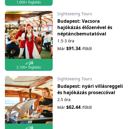
1,000+ foglalás
Sightseeing Tours
Budapest: Vacsora
hajókázás élőzenével és
néptáncbemutatóval
1.5-3 óra
$91.34
Már
/főtől
Jó
2,100+ foglalás
Sightseeing Tours
Budapest: nyári villásreggeli
és hajókázás proseccóval
2.5 óra
$62.44
Már
/főtől
Jó