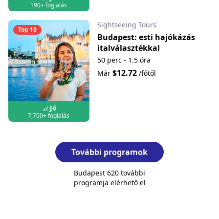
190+ foglalás
Sightseeing Tours
Top 10
Budapest: esti hajókázás
italválasztékkal
50 perc - 1.5 óra
$12.72
Már
/főtől
Jó
7,700+ foglalás
További programok
Budapest 620 további
programja elérhető el