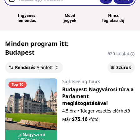
Ingyenes
Mobil
Nincs
lemondás
jegyek
foglalási díj
Minden program itt:
Budapest
630 találat
Rendezés
Ajánlott
Szűrők
Sightseeing Tours
Top 10
Budapest: Nagyvárosi túra a
Parlament
meglátogatásával
4.5 óra
•
Idegenvezetés elérhető
$75.16
Már
/főtől
Nagyszerű
1,800+ foglalás