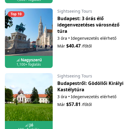
Sightseeing Tours
Top 10
Budapest: 3 órás élő
idegenvezetéses városnéző
túra
3 óra
•
Idegenvezetés elérhető
$40.47
Már
/főtől
Nagyszerű
1,100+ foglalás
Sightseeing Tours
Budapestről: Gödöllői Királyi
Kastélytúra
3 óra
•
Idegenvezetés elérhető
$57.81
Már
/főtől
Jó