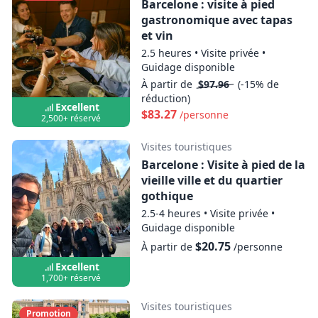
Barcelone : visite à pied
gastronomique avec tapas
et vin
2.5 heures
•
Visite privée
•
Guidage disponible
À partir de
$97.96
(-15% de
réduction)
Excellent
$83.27
/personne
2,500+ réservé
Visites touristiques
Barcelone : Visite à pied de la
vieille ville et du quartier
gothique
2.5-4 heures
•
Visite privée
•
Guidage disponible
$20.75
À partir de
/personne
Excellent
1,700+ réservé
Visites touristiques
Promotion