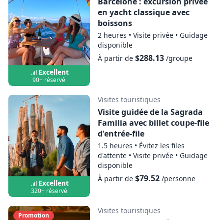
Afficher la carte
Barcelone : excursion privée
en yacht classique avec
boissons
2 heures
•
Visite privée
•
Guidage
disponible
$288.13
À partir de
/groupe
Excellent
90+ réservé
Visites touristiques
Visite guidée de la Sagrada
Familia avec billet coupe-file
d'entrée-file
1.5 heures
•
Évitez les files
d'attente
•
Visite privée
•
Guidage
disponible
$79.52
À partir de
/personne
Excellent
320+ réservé
Visites touristiques
Promotion