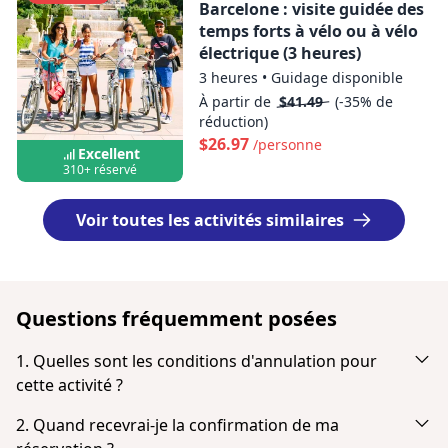
Barcelone : visite guidée des
temps forts à vélo ou à vélo
électrique (3 heures)
3 heures
•
Guidage disponible
À partir de
$41.49
(-35% de
réduction)
$26.97
/personne
Excellent
310+ réservé
Voir toutes les activités similaires
Questions fréquemment posées
1. Quelles sont les conditions d'annulation pour
cette activité ?
Annulation jusqu’à 24 heures à l’avance pour un
2. Quand recevrai-je la confirmation de ma
remboursement intégral.