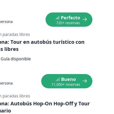
de cables. Los asientos que tienen este
os que necesiten el sistema para escuchar el
Perfecto
persona
720+ reservas
n paradas libres
ona: Tour en autobús turístico con
s libres
Guía disponible
Bueno
persona
11,000+ reservas
n paradas libres
ona: Autobús Hop-On Hop-Off y Tour
uario