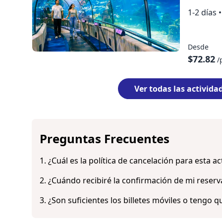
1-2 días
•
Desde
$72.82
/
Ver todas las activid
Preguntas Frecuentes
1. ¿Cuál es la política de cancelación para esta ac
Cancela con hasta 24 horas de antelación y recibe 
2. ¿Cuándo recibiré la confirmación de mi reserv
Recibirás una notificación por correo electrónico just
3. ¿Son suficientes los billetes móviles o tengo 
lo ves en tu bandeja de entrada, comprueba tu carp
No es necesario imprimir los billetes. Puedes mostra
completado el pago, tienes la opción de descargar di