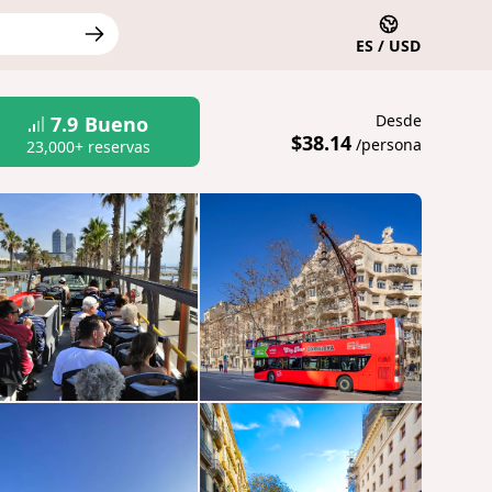
ES / USD
Desde
7.9
Bueno
$38.14
/persona
23,000+ reservas