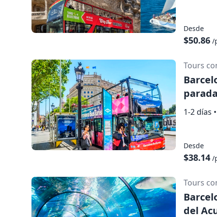
través de sus auriculares sin necesidad 
sistema están señalizados y los pasajer
audio tendrán prioridad.
Desde
$50.86
/
Tours co
Barcel
parada
1-2 días
•
Desde
$38.14
/
Tours co
Barcel
del Ac