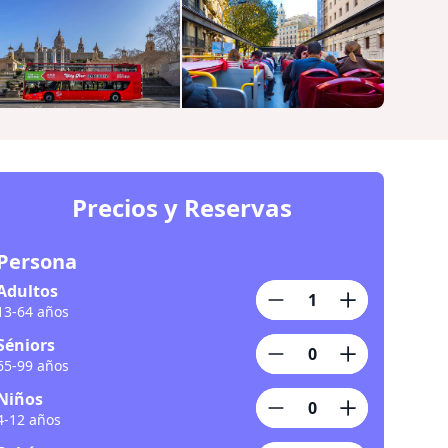
Precios y Reservas
Persona
Adultos
13-64 años
Séniors
65-99 años
Niños
4-12 años