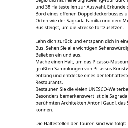
Begib dich auf eine Sightseeing-Tour durc
und 38 Haltestellen zur Auswahl. Erkunde
Bord eines offenen Doppeldeckerbusses un
Orten wie der Sagrada Família und dem Mu
Bus steigst, um die Strecke fortzusetzen.
Lehn dich zurück und entspann dich in e
Bus. Sehen Sie alle wichtigen Sehenswürdi
Belieben ein und aus.
Mache einen Halt, um das Picasso-Museum 
größten Sammlungen von Picassos Kunstwe
entlang und entdecke eines der lebhaftest
Restaurants.
Bestaunen Sie die vielen UNESCO-Welterbes
Besonders bemerkenswert ist die Sagrada 
berühmten Architekten Antoni Gaudí, das Si
können.
Die Haltestellen der Touren sind wie folgt: