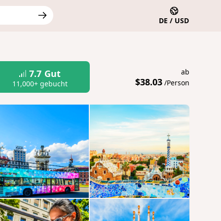
DE / USD
ab
7.7
Gut
$38.03
/Person
11,000+ gebucht