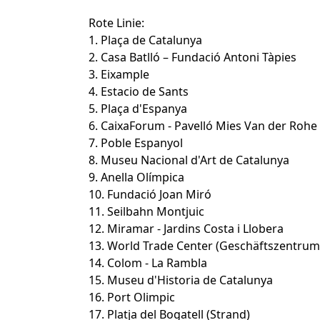
Rote Linie:
1. Plaça de Catalunya
2. Casa Batlló – Fundació Antoni Tàpies
3. Eixample
4. Estacio de Sants
5. Plaça d'Espanya
6. CaixaForum - Pavelló Mies Van der Rohe
7. Poble Espanyol
8. Museu Nacional d'Art de Catalunya
9. Anella Olímpica
10. Fundació Joan Miró
11. Seilbahn Montjuic
12. Miramar - Jardins Costa i Llobera
13. World Trade Center (Geschäftszentrum
14. Colom - La Rambla
15. Museu d'Historia de Catalunya
16. Port Olimpic
17. Platja del Bogatell (Strand)