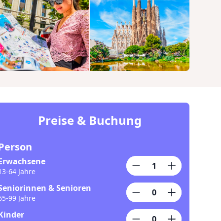
Preise & Buchung
Person
Erwachsene
13-64 Jahre
Seniorinnen & Senioren
65-99 Jahre
Kinder