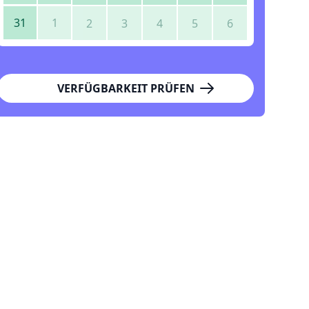
31
1
2
3
4
5
6
VERFÜGBARKEIT PRÜFEN